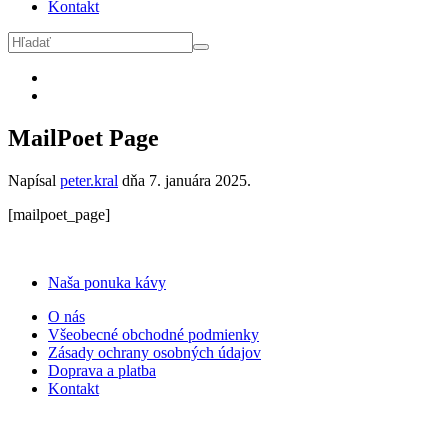
Kontakt
MailPoet Page
Napísal
peter.kral
dňa
7. januára 2025
.
[mailpoet_page]
Naša ponuka kávy
O nás
Všeobecné obchodné podmienky
Zásady ochrany osobných údajov
Doprava a platba
Kontakt