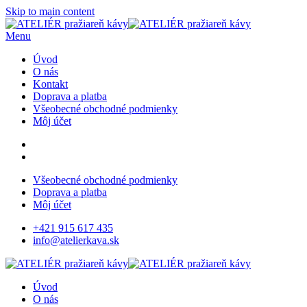
Skip to main content
Menu
Úvod
O nás
Kontakt
Doprava a platba
Všeobecné obchodné podmienky
Môj účet
Všeobecné obchodné podmienky
Doprava a platba
Môj účet
+421 915 617 435
info@atelierkava.sk
Úvod
O nás