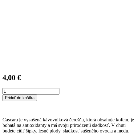
4,00
€
množstvo
CASCARA
Pridať do košíka
Kostarika
Hacienda
Sonora
Cascara je vysušená kávovníková čerešňa, ktorá obsahuje kofeín, je
bohatá na antioxidanty a má svoju prirodzenú sladkosť. V chuti
budete cítiť šípky, lesné plody, sladkosť sušeného ovocia a medu.