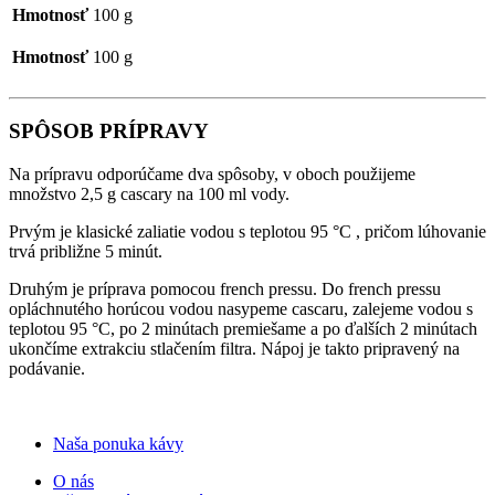
Hmotnosť
100 g
Hmotnosť
100 g
SPÔSOB PRÍPRAVY
Na prípravu odporúčame dva spôsoby, v oboch použijeme
množstvo 2,5 g cascary na 100 ml vody.
Prvým je klasické zaliatie vodou s teplotou 95 °C , pričom lúhovanie
trvá približne 5 minút.
Druhým je príprava pomocou french pressu. Do french pressu
opláchnutého horúcou vodou nasypeme cascaru, zalejeme vodou s
teplotou 95 °C, po 2 minútach premiešame a po ďalších 2 minútach
ukončíme extrakciu stlačením filtra. Nápoj je takto pripravený na
podávanie.
Naša ponuka kávy
O nás