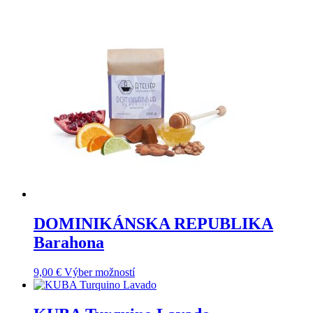
DOMINIKÁNSKA REPUBLIKA
Barahona
Tento
9,00
€
Výber možností
produkt
má
viacero