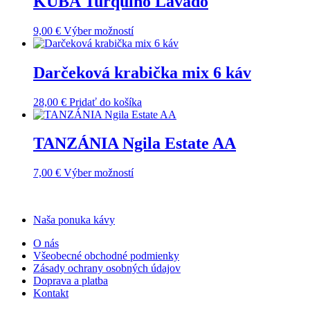
KUBA Turquino Lavado
variantov.
Možnosti
Tento
9,00
€
Výber možností
si
produkt
môžete
má
vybrať
viacero
Darčeková krabička mix 6 káv
na
variantov.
stránke
Možnosti
produktu.
28,00
€
Pridať do košíka
si
môžete
vybrať
TANZÁNIA Ngila Estate AA
na
stránke
produktu.
Tento
7,00
€
Výber možností
produkt
má
viacero
Naša ponuka kávy
variantov.
Možnosti
O nás
si
Všeobecné obchodné podmienky
môžete
Zásady ochrany osobných údajov
vybrať
Doprava a platba
na
Kontakt
stránke
produktu.