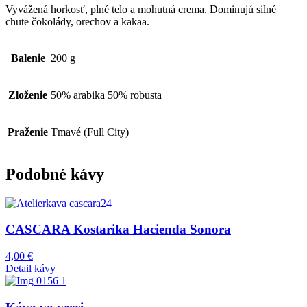
horké
Vyvážená horkosť, plné telo a mohutná crema. Dominujú silné
–
chute čokolády, orechov a kakaa.
Espresso
zmes
50/50
Balenie
200 g
Zloženie
50% arabika 50% robusta
Praženie
Tmavé (Full City)
Podobné kávy
CASCARA Kostarika Hacienda Sonora
4,00
€
Detail kávy