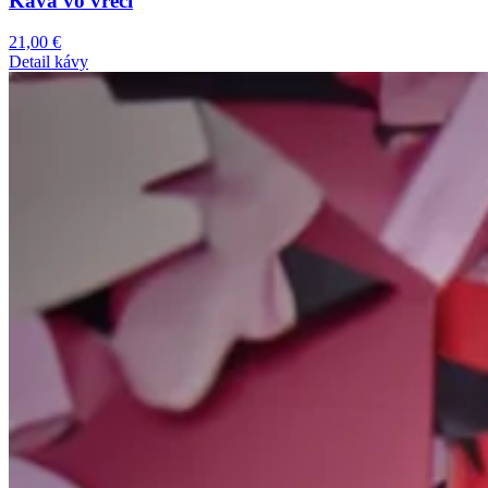
Káva vo vreci
21,00
€
Detail kávy