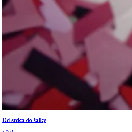
Od srdca do šálky
8,00
€